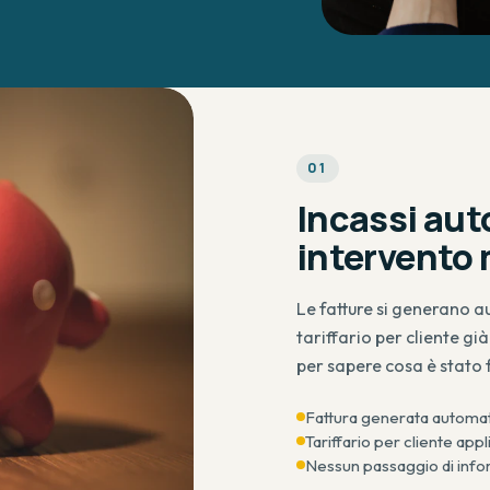
0
1
Incassi aut
intervento
Le fatture si generano 
tariffario per cliente gi
per sapere cosa è stato 
Fattura generata automat
Tariffario per cliente ap
Nessun passaggio di inform