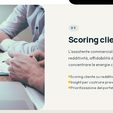
0
3
Scoring clie
L'assistente commerciale
redditività, affidabilit
concentrare le energie c
Scoring cliente su redditi
Insight per costruire preve
Prioritizzazione del porta