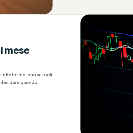
il mese
 piattaforma, non su fogli
r decidere quando