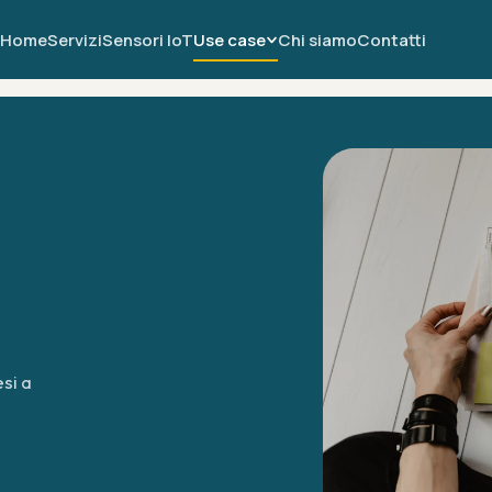
Home
Servizi
Sensori IoT
Use case
Chi siamo
Contatti
esi a