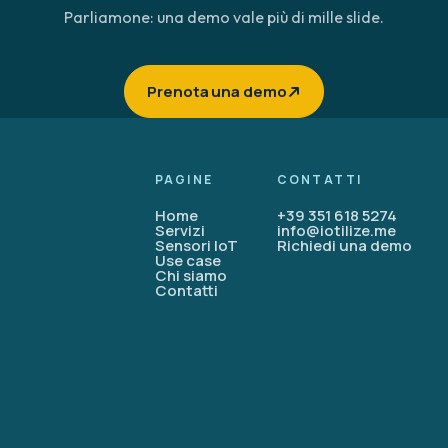
Parliamone: una demo vale più di mille slide.
Prenota una demo
Home
+39 351 618 5274
Servizi
info@iotilize.me
Sensori IoT
Richiedi una demo
Use case
Chi siamo
Contatti