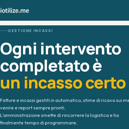
GESTIONE INCASSI
Home
Ogni intervento
Servizi
completato è
Sensori IoT
un incasso certo
Use case
Fatture e incassi gestiti in automatico, stime di ricavo sui m
venire e report sempre pronti.
Chi siamo
L'amministrazione smette di rincorrere la logistica e ha
finalmente tempo di programmare.
Contatti